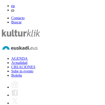
eu
es
Contacto
Buscar
AGENDA
Actualidad
CREACIONES
Sube tu evento
Boletín