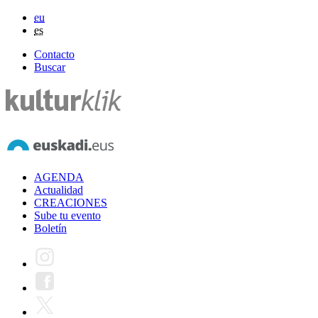
eu
es
Contacto
Buscar
AGENDA
Actualidad
CREACIONES
Sube tu evento
Boletín