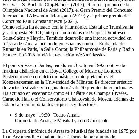
Festival J.S. Bach de Cluj-Napoca (2017), el primer premio de la
Olimpiada Nacional de Arad (2017), el Gran Premio del Concurso
Internacional Alexandru Moro¿anu (2019) y el primer premio del
Concurso Paul Constantinescu (2021).
Como solista ha actuado con la Filarmónica Estatal de Transilvania
y la orquesta NGOP, interpretando obras de Popper, Dimitrescu,
Saint-Saëns y Haydn. También desarrolla una intensa actividad en
música de cámara, actuando en espacios como la Embajada de
Rumanía en París, la Salle Cortot, la Philharmonie de París y Radio
France. En 2025 fundó la asociación WeAreClassics.
El pianista Vasco Dantas, nacido en Oporto en 1992, obtuvo la
máxima distinción en el Royal College of Music de Londres.
Posteriormente completó un máster en interpretación y el
Konzertexamen en la Universidad de Münster. Es director artístico
de varios festivales y ha ganado más de 50 premios internacionales.
Ha actuado en escenarios como el Théâtre des Champs-Élysées,
Carnegie Hall o el Conservatorio Chaikovski de Moscú, además de
colaborar con importantes orquestas y directores.
9 de mayo | 19:30 | Teatro Amaia
Orquesta de Arrasate Musikal y coro Goikobalu
La Orquesta Sinfónica de Arrasate Musikal fue fundada en 1975 por
Juan Arzamendi. Actualmente está formada por alumnado,