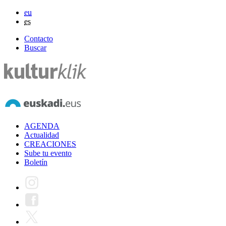
eu
es
Contacto
Buscar
AGENDA
Actualidad
CREACIONES
Sube tu evento
Boletín