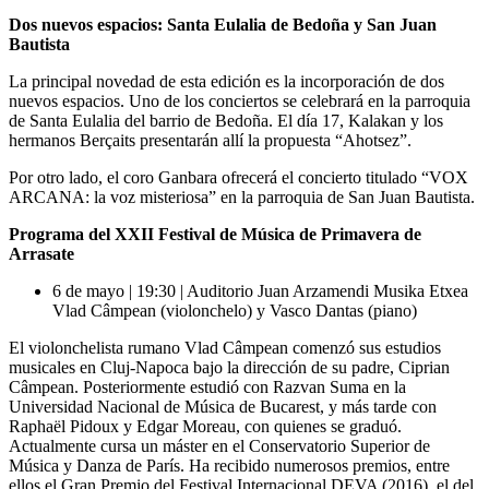
Dos nuevos espacios: Santa Eulalia de Bedoña y San Juan
Bautista
La principal novedad de esta edición es la incorporación de dos
nuevos espacios. Uno de los conciertos se celebrará en la parroquia
de Santa Eulalia del barrio de Bedoña. El día 17, Kalakan y los
hermanos Berçaits presentarán allí la propuesta “Ahotsez”.
Por otro lado, el coro Ganbara ofrecerá el concierto titulado “VOX
ARCANA: la voz misteriosa” en la parroquia de San Juan Bautista.
Programa del XXII Festival de Música de Primavera de
Arrasate
6 de mayo | 19:30 | Auditorio Juan Arzamendi Musika Etxea
Vlad Câmpean (violonchelo) y Vasco Dantas (piano)
El violonchelista rumano Vlad Câmpean comenzó sus estudios
musicales en Cluj-Napoca bajo la dirección de su padre, Ciprian
Câmpean. Posteriormente estudió con Razvan Suma en la
Universidad Nacional de Música de Bucarest, y más tarde con
Raphaël Pidoux y Edgar Moreau, con quienes se graduó.
Actualmente cursa un máster en el Conservatorio Superior de
Música y Danza de París. Ha recibido numerosos premios, entre
ellos el Gran Premio del Festival Internacional DEVA (2016), el del