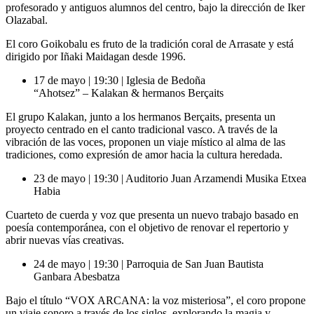
profesorado y antiguos alumnos del centro, bajo la dirección de Iker
Olazabal.
El coro Goikobalu es fruto de la tradición coral de Arrasate y está
dirigido por Iñaki Maidagan desde 1996.
17 de mayo | 19:30 | Iglesia de Bedoña
“Ahotsez” – Kalakan & hermanos Berçaits
El grupo Kalakan, junto a los hermanos Berçaits, presenta un
proyecto centrado en el canto tradicional vasco. A través de la
vibración de las voces, proponen un viaje místico al alma de las
tradiciones, como expresión de amor hacia la cultura heredada.
23 de mayo | 19:30 | Auditorio Juan Arzamendi Musika Etxea
Habia
Cuarteto de cuerda y voz que presenta un nuevo trabajo basado en
poesía contemporánea, con el objetivo de renovar el repertorio y
abrir nuevas vías creativas.
24 de mayo | 19:30 | Parroquia de San Juan Bautista
Ganbara Abesbatza
Bajo el título “VOX ARCANA: la voz misteriosa”, el coro propone
un viaje sonoro a través de los siglos, explorando la magia y