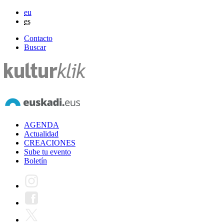
eu
es
Contacto
Buscar
AGENDA
Actualidad
CREACIONES
Sube tu evento
Boletín