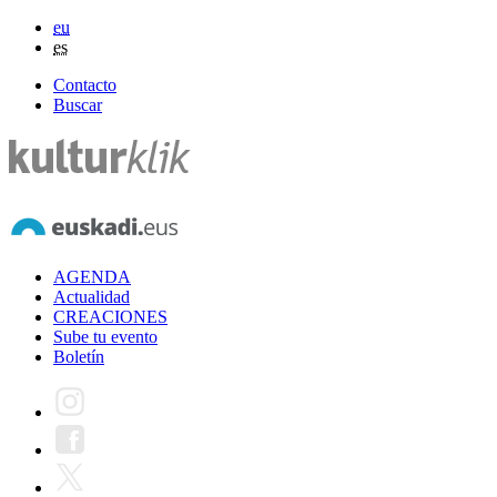
eu
es
Contacto
Buscar
AGENDA
Actualidad
CREACIONES
Sube tu evento
Boletín