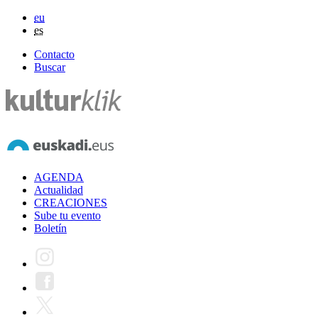
eu
es
Contacto
Buscar
AGENDA
Actualidad
CREACIONES
Sube tu evento
Boletín