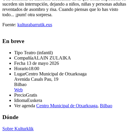
suceden sin interrupción, dejando a niños, niñas y personas adultas
reventados de asombro y risa. Cuando piensas que lo has visto
todo... ¡pum! otra sorpresa.
Fuente:
kulturabarrutik.eus
En breve
Tipo
Teatro (infantil)
Compañía
ALAIN ZULAIKA
Fecha
13 de mayo 2026
Horario
18:00
Lugar
Centro Municipal de Otxarkoaga
Avenida Casals Pau, 19
Bilbao
Web
Precio
Gratis
Idioma
Euskera
Ver agenda
Centro Municipal de Otxarkoaga
,
Bilbao
Dónde
Sobre Kulturklik