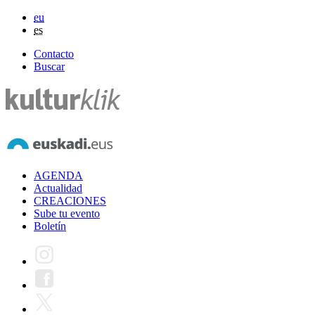
eu
es
Contacto
Buscar
AGENDA
Actualidad
CREACIONES
Sube tu evento
Boletín