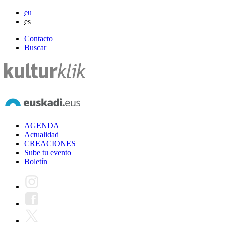
eu
es
Contacto
Buscar
AGENDA
Actualidad
CREACIONES
Sube tu evento
Boletín