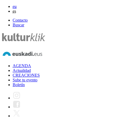
eu
es
Contacto
Buscar
AGENDA
Actualidad
CREACIONES
Sube tu evento
Boletín