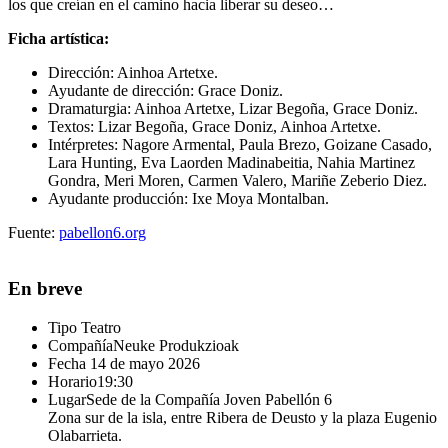
los que creían en el camino hacia liberar su deseo…
Ficha artística:
Dirección: Ainhoa Artetxe.
Ayudante de dirección: Grace Doniz.
Dramaturgia: Ainhoa Artetxe, Lizar Begoña, Grace Doniz.
Textos: Lizar Begoña, Grace Doniz, Ainhoa Artetxe.
Intérpretes: Nagore Armental, Paula Brezo, Goizane Casado,
Lara Hunting, Eva Laorden Madinabeitia, Nahia Martinez
Gondra, Meri Moren, Carmen Valero, Mariñe Zeberio Diez.
Ayudante producción: Ixe Moya Montalban.
Fuente:
pabellon6.org
En breve
Tipo
Teatro
Compañía
Neuke Produkzioak
Fecha
14 de mayo 2026
Horario
19:30
Lugar
Sede de la Compañía Joven Pabellón 6
Zona sur de la isla, entre Ribera de Deusto y la plaza Eugenio
Olabarrieta.