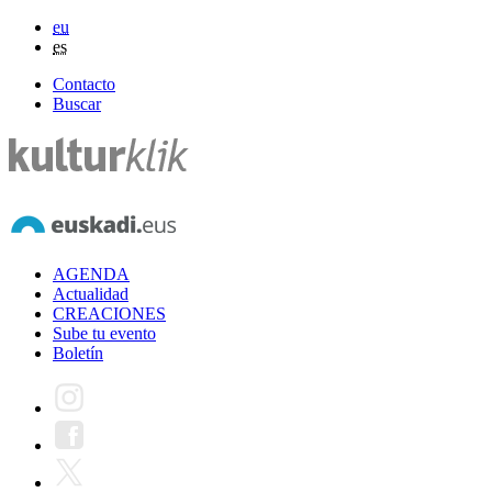
eu
es
Contacto
Buscar
AGENDA
Actualidad
CREACIONES
Sube tu evento
Boletín