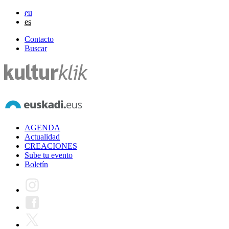
eu
es
Contacto
Buscar
AGENDA
Actualidad
CREACIONES
Sube tu evento
Boletín