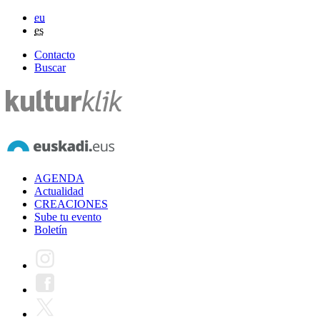
eu
es
Contacto
Buscar
AGENDA
Actualidad
CREACIONES
Sube tu evento
Boletín