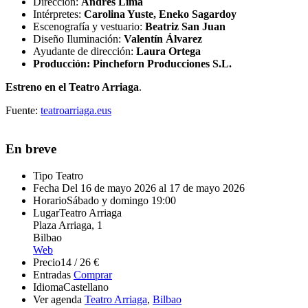
Dirección:
Andrés Lima
Intérpretes:
Carolina Yuste, Eneko Sagardoy
Escenografía y vestuario:
Beatriz San Juan
Diseño Iluminación:
Valentín Álvarez
Ayudante de dirección:
Laura Ortega
Producción: Pincheforn Producciones S.L.
Estreno en el Teatro Arriaga
.
Fuente:
teatroarriaga.eus
En breve
Tipo
Teatro
Fecha
Del 16 de mayo 2026 al 17 de mayo 2026
Horario
Sábado y domingo 19:00
Lugar
Teatro Arriaga
Plaza Arriaga, 1
Bilbao
Web
Precio
14 / 26 €
Entradas
Comprar
Idioma
Castellano
Ver agenda
Teatro Arriaga
,
Bilbao