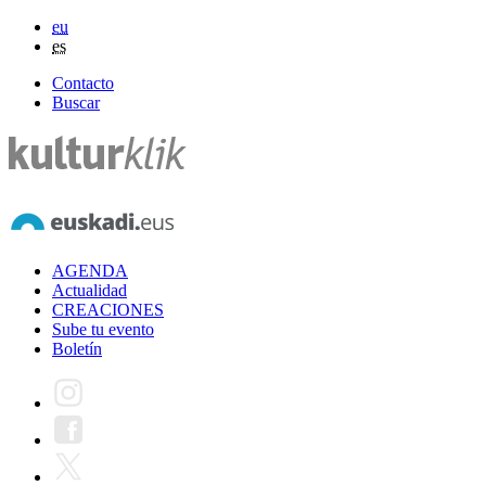
eu
es
Contacto
Buscar
AGENDA
Actualidad
CREACIONES
Sube tu evento
Boletín