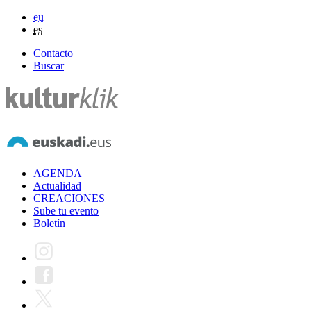
eu
es
Contacto
Buscar
AGENDA
Actualidad
CREACIONES
Sube tu evento
Boletín