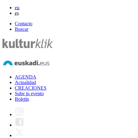
eu
es
Contacto
Buscar
AGENDA
Actualidad
CREACIONES
Sube tu evento
Boletín