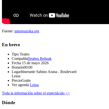
Fuente:
umoreazoka.org
En breve
Tipo
Teatro
Compañía
Deabru Beltzak
Fecha
15 de mayo 2026
Horario
00:00
Lugar
Itinerante Sabino Arana - Boulevard
Leioa
Precio
Gratis
Ver agenda
Leioa
Toda la información sobre el espectáculo >>
Dónde