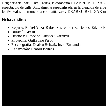
Originaria de Ipar Euskal Herria, la compañía DEABRU BELTZAK toma
espectáculo de calle. Actualmente especializada en la creación de espe
los festivales del mundo, la compañía vasca DEABRU BELTZAK une su 
Ficha artística:
Reparto: Rafael Ariza, Ruben Sastre, Iker Barrientos, Erlantz 
Duración: 45 min
Diseño y Dirección Artística: Garbitxu
Pirotecnia: Guillaume Pujol
Escenografía: Deabru Beltzak, Inaki Etxeandia
Realización: Deabru Beltzak