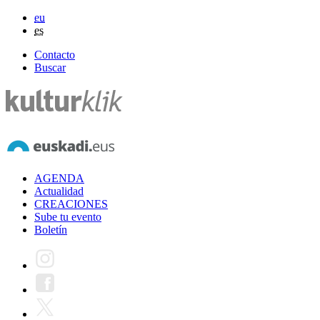
eu
es
Contacto
Buscar
AGENDA
Actualidad
CREACIONES
Sube tu evento
Boletín