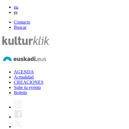
eu
es
Contacto
Buscar
AGENDA
Actualidad
CREACIONES
Sube tu evento
Boletín