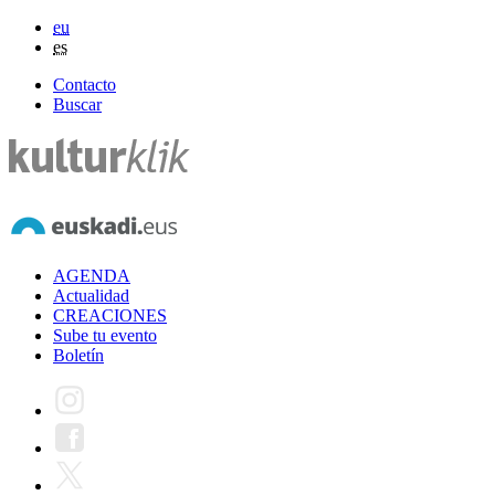
eu
es
Contacto
Buscar
AGENDA
Actualidad
CREACIONES
Sube tu evento
Boletín