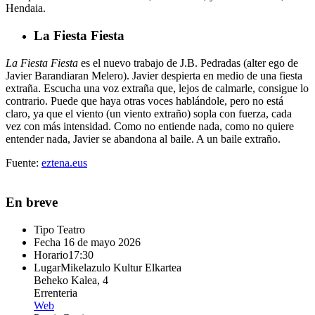
Hendaia.
La Fiesta Fiesta
La Fiesta Fiesta
es el nuevo trabajo de J.B. Pedradas (alter ego de
Javier Barandiaran Melero). Javier despierta en medio de una fiesta
extraña. Escucha una voz extraña que, lejos de calmarle, consigue lo
contrario. Puede que haya otras voces hablándole, pero no está
claro, ya que el viento (un viento extraño) sopla con fuerza, cada
vez con más intensidad. Como no entiende nada, como no quiere
entender nada, Javier se abandona al baile. A un baile extraño.
Fuente:
eztena.eus
En breve
Tipo
Teatro
Fecha
16 de mayo 2026
Horario
17:30
Lugar
Mikelazulo Kultur Elkartea
Beheko Kalea, 4
Errenteria
Web