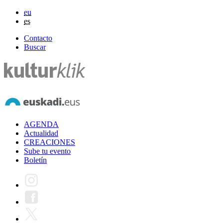
eu
es
Contacto
Buscar
AGENDA
Actualidad
CREACIONES
Sube tu evento
Boletín