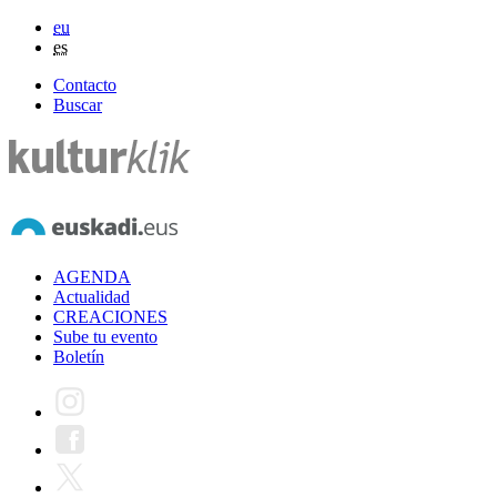
eu
es
Contacto
Buscar
AGENDA
Actualidad
CREACIONES
Sube tu evento
Boletín