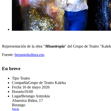
Representación de la obra "
Misantropía
" del
Grupo de Teatro "Kalek
Fuente:
berangokultura.eus
En breve
Tipo
Teatro
Compañía
Grupo de Teatro Kaleka
Fecha
16 de mayo 2026
Horario
19:00
Lugar
Berango Antzokia
Abarotxu Bidea, 17
Berango
Web