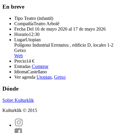
En breve
Tipo
Teatro (infantil)
Compañía
Teatro Arbolé
Fecha
Del 16 de mayo 2026 al 17 de mayo 2026
Horario
12:30
Lugar
Utopian
Polígono Industrial Errotatxu , edificio D, locales 1-2
Getxo
Web
Precio
14 €
Entradas
Comprar
Idioma
Castellano
Ver agenda
Utopian
,
Getxo
Dónde
Sobre Kulturklik
Kulturklik © 2015