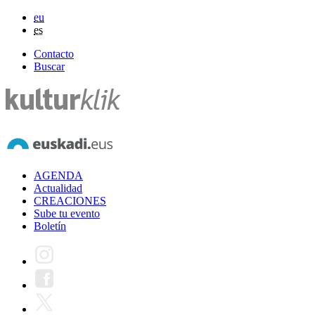
eu
es
Contacto
Buscar
AGENDA
Actualidad
CREACIONES
Sube tu evento
Boletín