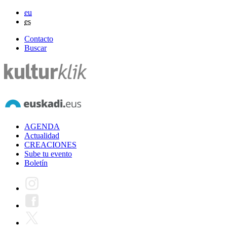
eu
es
Contacto
Buscar
AGENDA
Actualidad
CREACIONES
Sube tu evento
Boletín