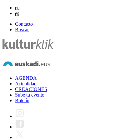
eu
es
Contacto
Buscar
AGENDA
Actualidad
CREACIONES
Sube tu evento
Boletín