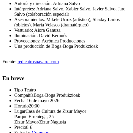
Autoría y dirección:
Adriana Salvo
Intérpretes:
Adriana Salvo, Xabier Salvo, Javier Salvo, Jare
Salvo (colaboración especial)
Asesoramientos:
Mikele Urroz (artístico), Shaday Larios
(objetos), María Velasco (dramatúrgico)
Vestuario:
Aiora Ganuza
Iluminación:
David Bernués
Proyecciones:
Acrónica Producciones
Una producción de Boga-Boga Produkzioak
Fuente:
redteatrosnavarra.com
En breve
Tipo
Teatro
Compañía
Boga-Boga Produkzioak
Fecha
16 de mayo 2026
Horario
20:00
Lugar
Casa de Cultura de Zizur Mayor
Parque Erreniega, 25
Zizur Mayor/Zizur Nagusia
Precio
8 €
Entradas
Comprar