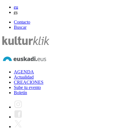
eu
es
Contacto
Buscar
AGENDA
Actualidad
CREACIONES
Sube tu evento
Boletín