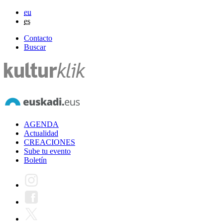
eu
es
Contacto
Buscar
AGENDA
Actualidad
CREACIONES
Sube tu evento
Boletín