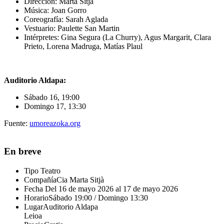
Dirección: Marta Sitjà
Música: Joan Gorro
Coreografía: Sarah Aglada
Vestuario: Paulette San Martin
Intérpretes: Gina Segura (La Churry), Agus Margarit, Clara
Prieto, Lorena Madruga, Matías Plaul
Auditorio Aldapa:
Sábado 16, 19:00
Domingo 17, 13:30
Fuente:
umoreazoka.org
En breve
Tipo
Teatro
Compañía
Cia Marta Sitjà
Fecha
Del 16 de mayo 2026 al 17 de mayo 2026
Horario
Sábado 19:00 / Domingo 13:30
Lugar
Auditorio Aldapa
Leioa