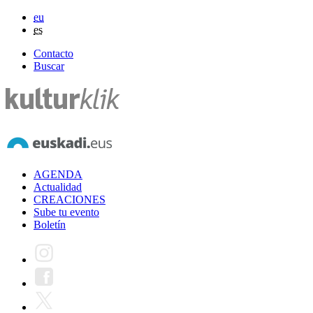
eu
es
Contacto
Buscar
AGENDA
Actualidad
CREACIONES
Sube tu evento
Boletín