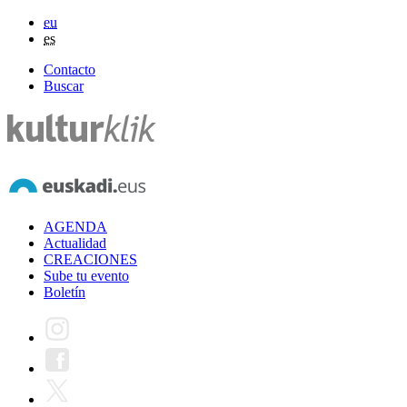
eu
es
Contacto
Buscar
AGENDA
Actualidad
CREACIONES
Sube tu evento
Boletín