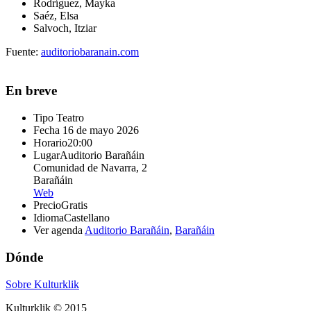
Rodríguez, Mayka
Saéz, Elsa
Salvoch, Itziar
Fuente:
auditoriobaranain.com
En breve
Tipo
Teatro
Fecha
16 de mayo 2026
Horario
20:00
Lugar
Auditorio Barañáin
Comunidad de Navarra, 2
Barañáin
Web
Precio
Gratis
Idioma
Castellano
Ver agenda
Auditorio Barañáin
,
Barañáin
Dónde
Sobre Kulturklik
Kulturklik © 2015