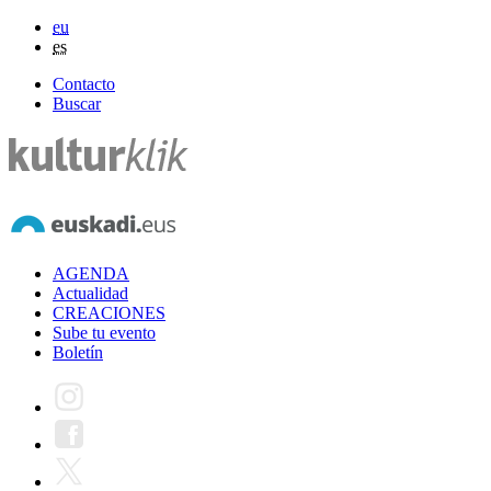
eu
es
Contacto
Buscar
AGENDA
Actualidad
CREACIONES
Sube tu evento
Boletín