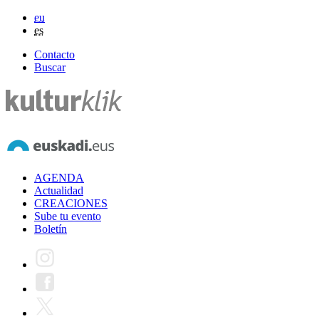
eu
es
Contacto
Buscar
AGENDA
Actualidad
CREACIONES
Sube tu evento
Boletín