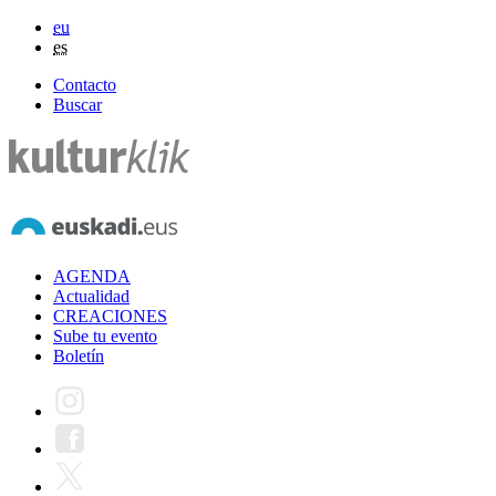
eu
es
Contacto
Buscar
AGENDA
Actualidad
CREACIONES
Sube tu evento
Boletín