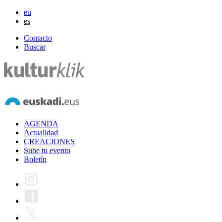
eu
es
Contacto
Buscar
AGENDA
Actualidad
CREACIONES
Sube tu evento
Boletín