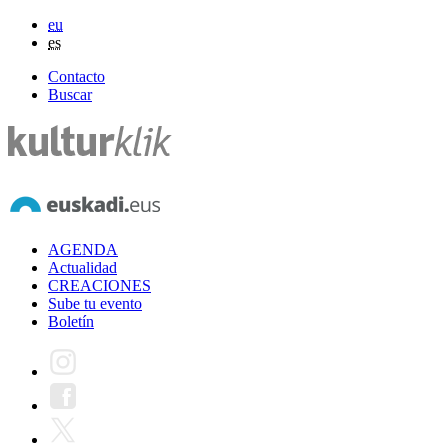
eu
es
Contacto
Buscar
AGENDA
Actualidad
CREACIONES
Sube tu evento
Boletín