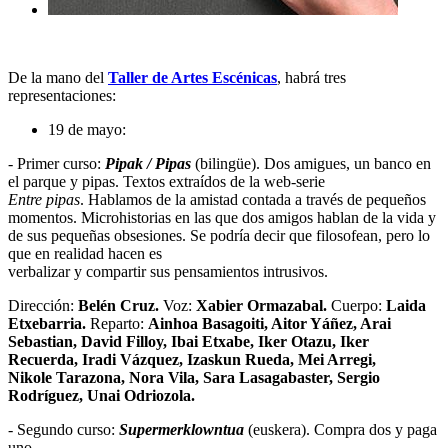
De la mano del
Taller de Artes Escénicas
, habrá tres
representaciones:
19 de mayo:
- Primer curso:
Pipak / Pipas
(bilingüe). Dos amigues, un banco en
el parque y pipas. Textos extraídos de la web-serie
Entre pipas
. Hablamos de la amistad contada a través de pequeños
momentos. Microhistorias en las que dos amigos hablan de la vida y
de sus pequeñas obsesiones. Se podría decir que filosofean, pero lo
que en realidad hacen es
verbalizar y compartir sus pensamientos intrusivos.
Dirección:
Belén Cruz.
Voz:
Xabier Ormazabal.
Cuerpo:
Laida
Etxebarria.
Reparto:
Ainhoa Basagoiti, Aitor Yáñez, Arai
Sebastian, David Filloy, Ibai Etxabe, Iker Otazu, Iker
Recuerda, Iradi Vázquez, Izaskun Rueda, Mei Arregi,
Nikole Tarazona, Nora Vila, Sara Lasagabaster, Sergio
Rodríguez, Unai Odriozola.
- Segundo curso:
Supermerklowntua
(euskera). Compra dos y paga
uno.