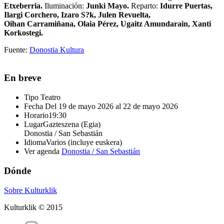
Etxeberria.
Iluminación:
Junki Mayo.
Reparto:
Idurre Puertas,
Ilargi Corchero, Izaro S?k, Julen Revuelta,
Oihan Carramiñana, Olaia Pérez, Ugaitz Amundarain, Xanti
Korkostegi.
Fuente:
Donostia Kultura
En breve
Tipo
Teatro
Fecha
Del 19 de mayo 2026 al 22 de mayo 2026
Horario
19:30
Lugar
Gazteszena (Egia)
Donostia / San Sebastián
Idioma
Varios (incluye euskera)
Ver agenda
Donostia / San Sebastián
Dónde
Sobre Kulturklik
Kulturklik © 2015