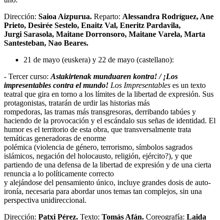
Dirección:
Saioa Aizpurua.
Reparto:
Alessandra Rodríguez, Ane
Prieto, Desirée Sestelo, Enaitz Val, Eneritz Pardavila,
Jurgi Sarasola, Maitane Dorronsoro, Maitane Varela, Marta
Santesteban, Nao Beares.
21 de mayo (euskera) y 22 de mayo (castellano):
- Tercer curso:
Astakirtenak munduaren kontra! / ¡Los
impresentables contra el mundo!
Los Impresentables
es un texto
teatral que gira en torno a los límites de la libertad de expresión. Sus
protagonistas, tratarán de urdir las historias más
rompedoras, las tramas más transgresoras, derribando tabúes y
haciendo de la provocación y el escándalo sus señas de identidad. El
humor es el territorio de esta obra, que transversalmente trata
temáticas generadoras de enorme
polémica (violencia de género, terrorismo, símbolos sagrados
islámicos, negación del holocausto, religión, ejército?), y que
partiendo de una defensa de la libertad de expresión y de una cierta
renuncia a lo políticamente correcto
y alejándose del pensamiento único, incluye grandes dosis de auto-
ironía, necesaria para abordar unos temas tan complejos, sin una
perspectiva unidireccional.
Dirección:
Patxi Pérez.
Texto:
Tomás Afán.
Coreografía:
Laida