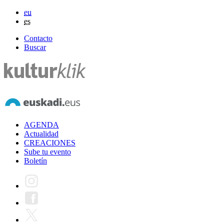
eu
es
Contacto
Buscar
AGENDA
Actualidad
CREACIONES
Sube tu evento
Boletín