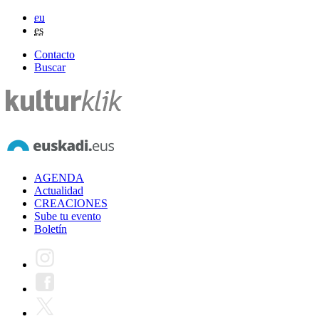
eu
es
Contacto
Buscar
AGENDA
Actualidad
CREACIONES
Sube tu evento
Boletín