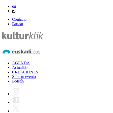
eu
es
Contacto
Buscar
AGENDA
Actualidad
CREACIONES
Sube tu evento
Boletín