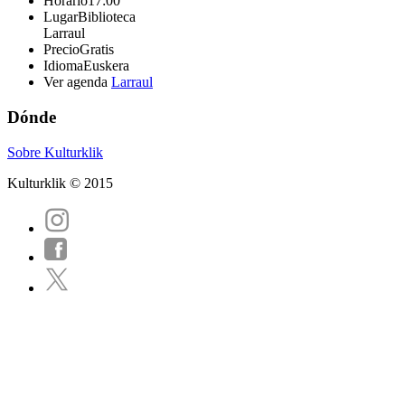
Horario
17:00
Lugar
Biblioteca
Larraul
Precio
Gratis
Idioma
Euskera
Ver agenda
Larraul
Dónde
Sobre Kulturklik
Kulturklik © 2015