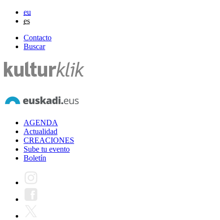
eu
es
Contacto
Buscar
AGENDA
Actualidad
CREACIONES
Sube tu evento
Boletín