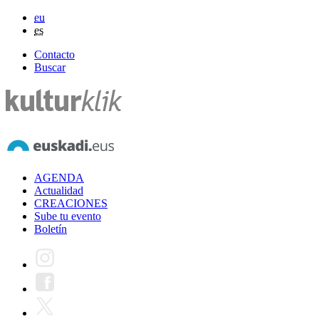
eu
es
Contacto
Buscar
AGENDA
Actualidad
CREACIONES
Sube tu evento
Boletín