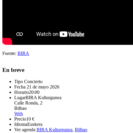
Fuente:
BIRA
En breve
Tipo
Concierto
Fecha
21 de mayo 2026
Horario
20:00
Lugar
BIRA Kulturgunea
Calle Ronda, 2
Bilbao
Web
Precio
10 €
Idioma
Euskera
Ver agenda
BIRA Kulturgunea
,
Bilbao