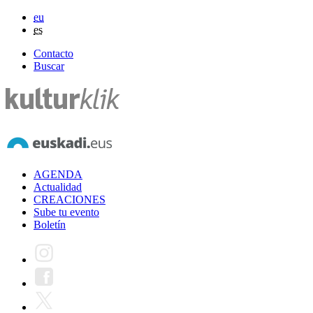
eu
es
Contacto
Buscar
AGENDA
Actualidad
CREACIONES
Sube tu evento
Boletín