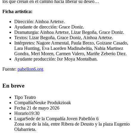
los que creían en el camino hacia liberar su deseo…
Ficha artística:
Dirección: Ainhoa Artetxe.
Ayudante de dirección: Grace Doniz.
Dramaturgia: Ainhoa Artetxe, Lizar Begoña, Grace Doniz.
Textos: Lizar Begoña, Grace Doniz, Ainhoa Artetxe.
Intérpretes: Nagore Armental, Paula Brezo, Goizane Casado,
Lara Hunting, Eva Laorden Madinabeitia, Nahia Martinez
Gondra, Meri Moren, Carmen Valero, Mariñe Zeberio Diez.
Ayudante producción: Ixe Moya Montalban.
Fuente:
pabellon6.org
En breve
Tipo
Teatro
Compañía
Neuke Produkzioak
Fecha
21 de mayo 2026
Horario
19:30
Lugar
Sede de la Compañía Joven Pabellón 6
Zona sur de la isla, entre Ribera de Deusto y la plaza Eugenio
Olabarrieta.