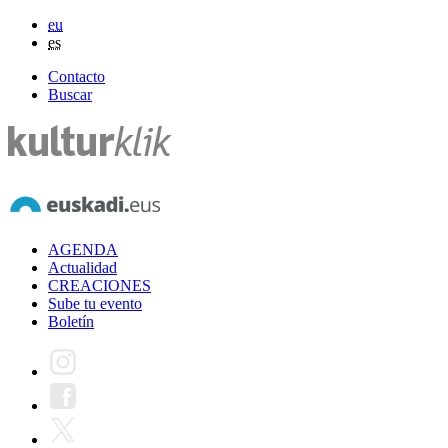
eu
es
Contacto
Buscar
AGENDA
Actualidad
CREACIONES
Sube tu evento
Boletín