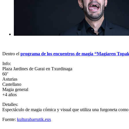
Dentro el
programa de los encuentros de magia “Magiaren Topa
Info:
Plaza Jardines de Garai en Txurdinaga
60’
Asturias
Castellano
Magia general
+4 años
Detalles:
Espectáculo de magia cómica y visual que utiliza una furgoneta como e
Fuente:
kulturabarrutik.eus