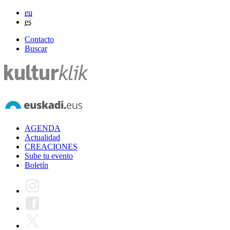
eu
es
Contacto
Buscar
AGENDA
Actualidad
CREACIONES
Sube tu evento
Boletín