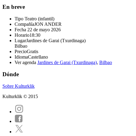
En breve
Tipo
Teatro (infantil)
Compañía
JON ANDER
Fecha
22 de mayo 2026
Horario
18:30
Lugar
Jardines de Garai (Txurdinaga)
Bilbao
Precio
Gratis
Idioma
Castellano
Ver agenda
Jardines de Garai (Txurdinaga)
,
Bilbao
Dónde
Sobre Kulturklik
Kulturklik © 2015