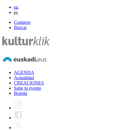
eu
es
Contacto
Buscar
AGENDA
Actualidad
CREACIONES
Sube tu evento
Boletín