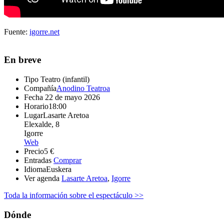
Fuente:
igorre.net
En breve
Tipo
Teatro (infantil)
Compañía
Anodino Teatroa
Fecha
22 de mayo 2026
Horario
18:00
Lugar
Lasarte Aretoa
Elexalde, 8
Igorre
Web
Precio
5 €
Entradas
Comprar
Idioma
Euskera
Ver agenda
Lasarte Aretoa
,
Igorre
Toda la información sobre el espectáculo >>
Dónde