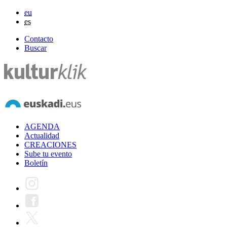
eu
es
Contacto
Buscar
AGENDA
Actualidad
CREACIONES
Sube tu evento
Boletín