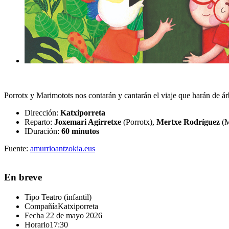
Porrotx y Marimotots nos contarán y cantarán el viaje que harán de ár
Dirección:
Katxiporreta
Reparto:
Joxemari Agirretxe
(Porrotx),
Mertxe Rodríguez
(M
IDuración:
60 minutos
Fuente:
amurrioantzokia.eus
En breve
Tipo
Teatro (infantil)
Compañía
Katxiporreta
Fecha
22 de mayo 2026
Horario
17:30