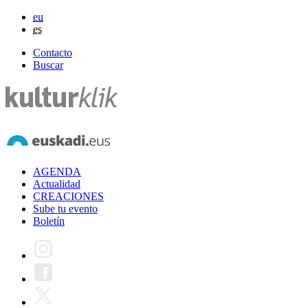
eu
es
Contacto
Buscar
AGENDA
Actualidad
CREACIONES
Sube tu evento
Boletín