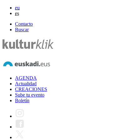
eu
es
Contacto
Buscar
AGENDA
Actualidad
CREACIONES
Sube tu evento
Boletín