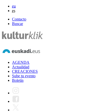
eu
es
Contacto
Buscar
AGENDA
Actualidad
CREACIONES
Sube tu evento
Boletín