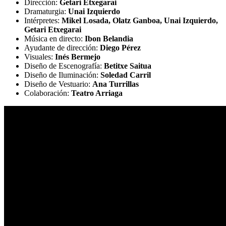
Dirección:
Getari Etxegarai
Dramaturgia:
Unai Izquierdo
Intérpretes:
Mikel Losada, Olatz Ganboa, Unai Izquierdo,
Getari Etxegarai
Música en directo:
Ibon Belandia
Ayudante de dirección:
Diego Pérez
Visuales:
Inés Bermejo
Diseño de Escenografía:
Betitxe Saitua
Diseño de Iluminación:
Soledad Carril
Diseño de Vestuario:
Ana Turrillas
Colaboración:
Teatro Arriaga