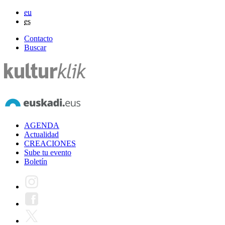
eu
es
Contacto
Buscar
AGENDA
Actualidad
CREACIONES
Sube tu evento
Boletín