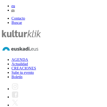
eu
es
Contacto
Buscar
AGENDA
Actualidad
CREACIONES
Sube tu evento
Boletín