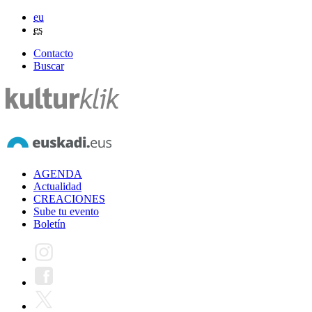
eu
es
Contacto
Buscar
AGENDA
Actualidad
CREACIONES
Sube tu evento
Boletín