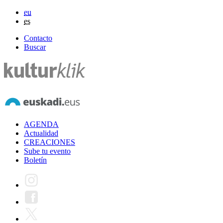
eu
es
Contacto
Buscar
AGENDA
Actualidad
CREACIONES
Sube tu evento
Boletín