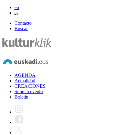
eu
es
Contacto
Buscar
AGENDA
Actualidad
CREACIONES
Sube tu evento
Boletín