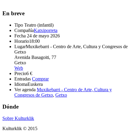
En breve
Tipo
Teatro (infantil)
Compañía
Katxiporreta
Fecha
24 de mayo 2026
Horario
18:00
Lugar
Muxikebarri - Centro de Arte, Cultura y Congresos de
Getxo
Avenida Basagoiti, 77
Getxo
Web
Precio
6 €
Entradas
Comprar
Idioma
Euskera
Ver agenda
Muxikebarri - Centro de Arte, Cultura y
Congresos de Getxo
,
Getxo
Dónde
Sobre Kulturklik
Kulturklik © 2015